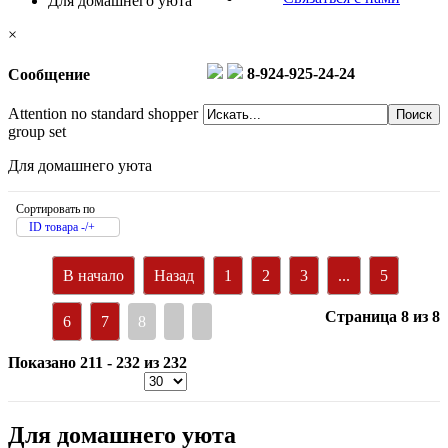
Для домашнего уюта
×
8-924-925-24-24
Сообщение
Attention no standard shopper
group set
Для домашнего уюта
Сортировать по
ID товара -/+
В начало
Назад
1
2
3
...
5
Страница 8 из 8
6
7
8
Показано 211 - 232 из 232
Для домашнего уюта