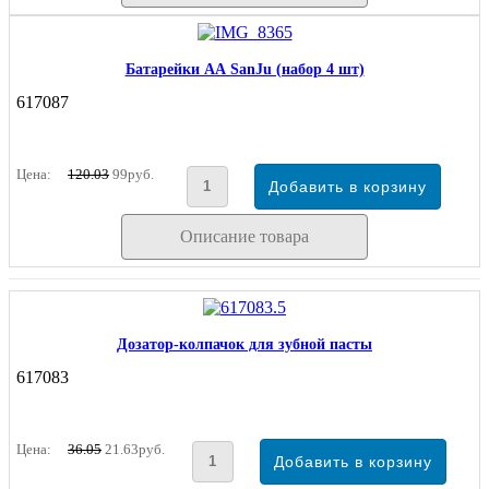
Батарейки АА SanJu (набор 4 шт)
617087
Цена:
120.03
99руб.
Описание товара
Дозатор-колпачок для зубной пасты
617083
Цена:
36.05
21.63руб.