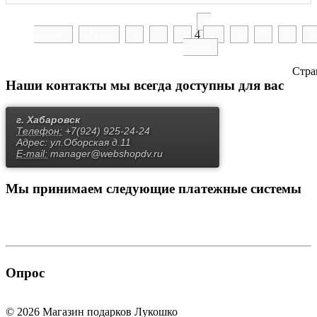
В
начало
Назад
1
2
3
4
...
6
7
8
В
конец
Стра
Наши контакты
мы всегда доступны для вас
г. Хабаровск
Телефон:
+7(924) 925-24-24
Адрес:
ул.Оборская д.11
E-mail:
manager@webshopdv.ru
Мы принимаем
следующие платежные системы
Опрос
© 2026 Магазин подарков Лукошко