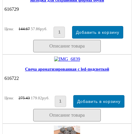
Колодка для сохранения формы обуви
616729
Цена:
144.67
57.86руб.
Описание товара
Свеча ароматизированная с led-подсветкой
616722
Цена:
275.43
179.02руб.
Описание товара