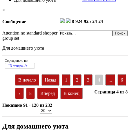
Для домашнего уюта
×
8-924-925-24-24
Сообщение
Attention no standard shopper
group set
Для домашнего уюта
Сортировать по
ID товара -/+
В начало
Назад
1
2
3
4
...
6
Страница 4 из 8
7
8
Вперёд
В конец
Показано 91 - 120 из 232
Для домашнего уюта