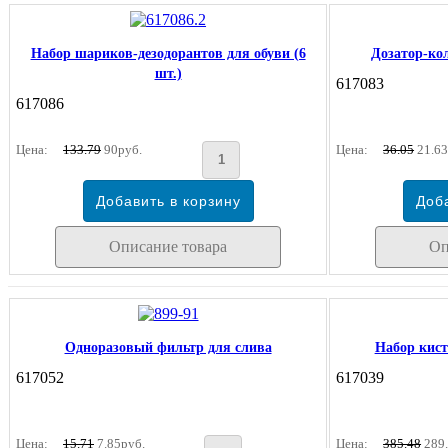
Набор шариков-дезодорантов для обуви (6
Дозатор-ко
шт.)
617083
617086
Цена:
133.79
90руб.
Цена:
36.05
21.63
Описание товара
Оп
Одноразовый фильтр для слива
Набор кист
617052
617039
Цена:
15.71
7.85руб.
Цена:
385.48
289.