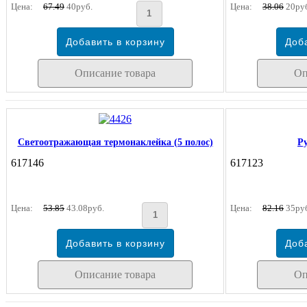
Цена:
67.49
40руб.
Цена:
38.06
20ру
Описание товара
Оп
Светоотражающая термонаклейка (5 полос)
Р
617146
617123
Цена:
53.85
43.08руб.
Цена:
82.16
35ру
Описание товара
Оп