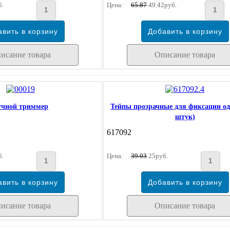
б.
Цена:
65.87
49.42руб.
исание товара
Описание товара
учной триммер
Тейпы прозрачные для фиксации од
штук)
617092
б.
Цена:
39.03
25руб.
исание товара
Описание товара