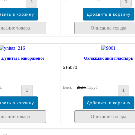
исание товара
Описание товара
д/унитаза одноразовое
Охлаждающий пластырь
616070
б.
Цена:
25.51
15руб.
исание товара
Описание товара