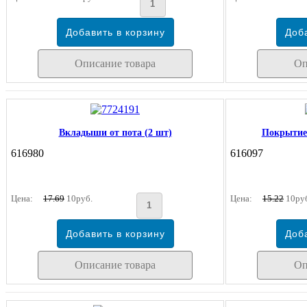
Описание товара
Оп
Вкладыши от пота (2 шт)
Покрытие 
616980
616097
Цена:
17.69
10руб.
Цена:
15.22
10ру
Описание товара
Оп