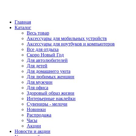
Главная
Каталог
Весь товар
Аксессуары для мобильных устройств
Аксессуары для ноутбуков и компьютеров
Все для отдыха
Скоро Новый Год
Для автолюбителей
Для детей
Для домашнего уюта
Для любимых женщин
Для мужчин
Для офиса
Здоровый образ жизни
Интерьерные наклейки
Сувениры - мелочи
Новинки
Распродажа
Часы
Акции
Новости и акции