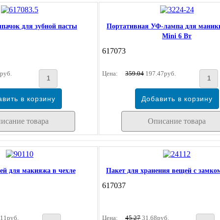
лпачок для зубной пасты
Портативная УФ-лампа для мани
Mini 6 Вт
617073
руб.
Цена:
359.04
197.47руб.
исание товара
Описание товара
ей для макияжа в чехле
Пакет для хранения вещей с замком
617037
11руб.
Цена:
45.27
31.68руб.