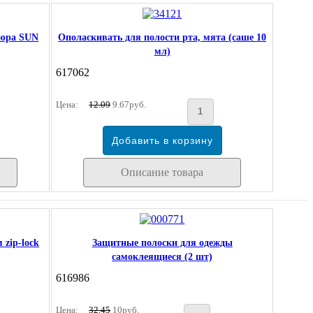
кюра SUN
Ополаскивать для полости рта, мята (саше 10
мл)
617062
Цена:
12.09
9.67руб.
Описание товара
 zip-lock
Защитные полоски для одежды
самоклеящиеся (2 шт)
616986
Цена:
32.45
10руб.