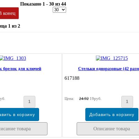
Показано 1 - 30 из 44
В конец
ца 1 из 2
 брелок для ключей
Стельки одноразовые (42 разм
617188
уб.
Цена:
24.92
19руб.
исание товара
Описание товара