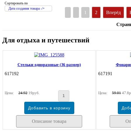
Сортировать по
Дата создания товара -/+
1
2
Вперёд
Страни
Для отдыха и путешествий
Стельки одноразовые (36 размер)
Фонарик
617192
617191
Цена:
24.92
19руб.
Цена:
59.01
47.8р
Описание товара
Оп