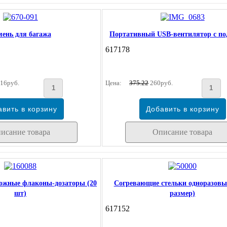
мень для багажа
Портативный USB-вентилятор с по
617178
16руб.
Цена:
375.22
260руб.
исание товара
Описание товара
ожные флаконы-дозаторы (20
Согревающие стельки одноразовые
шт)
размер)
617152