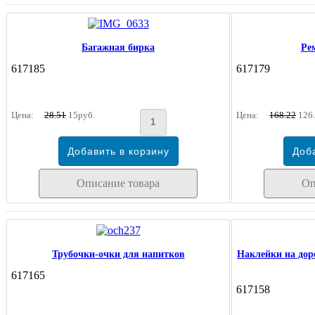
Багажная бирка
Ре
617185
617179
Цена:
28.51
15руб.
Цена:
168.22
126.
Описание товара
Оп
Трубочки-очки для напитков
Наклейки на дор
617165
617158