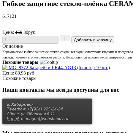
Гибкое защитное стекло-плёнка CERAMI
617121
Цена:
150
30руб.
Описание
Керамическое гибкое защитное стекло сохраняет экран смартфона гладким и предотвра
пленки, поэтому его невозможно разбить. Легко клеится и долго эксплуатируется, пр
Похожие товары
Батарейки LR44-AG13 (блистер 10 шт.)
Цена:
88,93 руб
Похожие товары
Наши контакты
мы всегда доступны для вас
г. Хабаровск
Телефон:
+7(924) 925-24-24
Адрес:
ул.Оборская д.11
E-mail:
manager@webshopdv.ru