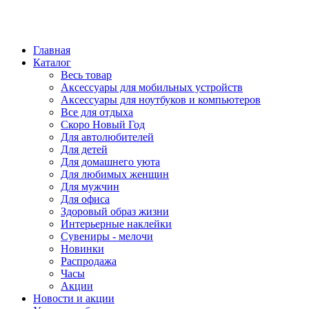
Главная
Каталог
Весь товар
Аксессуары для мобильных устройств
Аксессуары для ноутбуков и компьютеров
Все для отдыха
Скоро Новый Год
Для автолюбителей
Для детей
Для домашнего уюта
Для любимых женщин
Для мужчин
Для офиса
Здоровый образ жизни
Интерьерные наклейки
Сувениры - мелочи
Новинки
Распродажа
Часы
Акции
Новости и акции