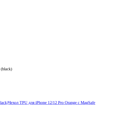
(black)
lack)
Чехол TPU для iPhone 12/12 Pro Orange с MagSafe