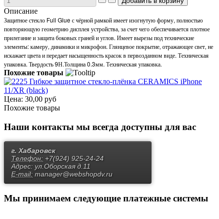
Описание
Защитное стекло Full Glue с чёрной рамкой имеет изогнутую форму, полностью
повторяющую геометрию дисплея устройства, за счет чего обеспечивается плотное
прилегание и защита боковых граней и углов. Имеет вырезы под технические
элементы: камеру, динамики и микрофон. Глянцевое покрытие, отражающее свет, не
искажает цвета и передает насыщенность красок в первозданном виде. Техническая
упаковка. Твердость 9Н.Толщина 0.3мм. Техническая упаковка.
Похожие товары
Гибкое защитное стекло-плёнка CERAMICS iPhone
11/XR (black)
Цена:
30,00 руб
Похожие товары
Наши контакты
мы всегда доступны для вас
г. Хабаровск
Телефон:
+7(924) 925-24-24
Адрес:
ул.Оборская д.11
E-mail:
manager@webshopdv.ru
Мы принимаем
следующие платежные системы