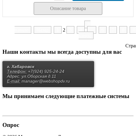
Описание товара
В
начало
Назад
1
2
3
4
...
6
7
8
В
конец
Стра
Наши контакты
мы всегда доступны для вас
г. Хабаровск
Телефон:
+7(924) 925-24-24
Адрес:
ул.Оборская д.11
E-mail:
manager@webshopdv.ru
Мы принимаем
следующие платежные системы
Опрос