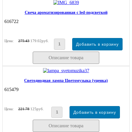
Свеча ароматизированная с led-подсветкой
616722
Цена:
275.43
179.02руб.
Описание товара
Светодиодная лампа Цветомузыка (уценка)
615479
Цена:
221.78
125руб.
Описание товара