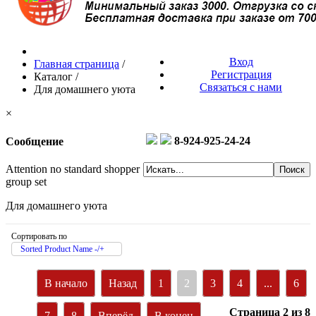
Вход
Главная страница
/
Регистрация
Каталог
/
Связаться с нами
Для домашнего уюта
×
8-924-925-24-24
Сообщение
Attention no standard shopper
group set
Для домашнего уюта
Сортировать по
Sorted Product Name -/+
В начало
Назад
1
2
3
4
...
6
Страница 2 из 8
7
8
Вперёд
В конец