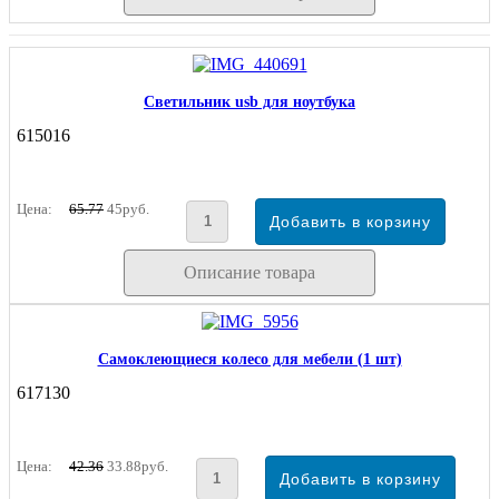
Светильник usb для ноутбука
615016
Цена:
65.77
45руб.
Описание товара
Самоклеющиеся колесо для мебели (1 шт)
617130
Цена:
42.36
33.88руб.