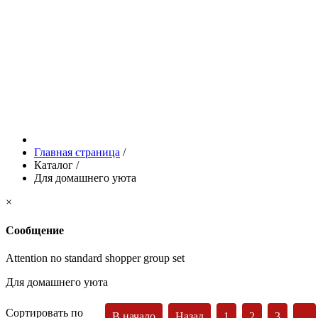
Главная страница
/
Каталог
/
Для домашнего уюта
×
Сообщение
Attention no standard shopper group set
Для домашнего уюта
Сортировать по
В начало
Назад
1
2
3
...