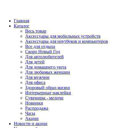
Главная
Каталог
Весь товар
Аксессуары для мобильных устройств
Аксессуары для ноутбуков и компьютеров
Все для отдыха
Скоро Новый Год
Для автолюбителей
Для детей
Для домашнего уюта
Для любимых женщин
Для мужчин
Для офиса
Здоровый образ жизни
Интерьерные наклейки
Сувениры - мелочи
Новинки
Распродажа
Часы
Акции
Новости и акции