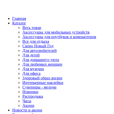
Главная
Каталог
Весь товар
Аксессуары для мобильных устройств
Аксессуары для ноутбуков и компьютеров
Все для отдыха
Скоро Новый Год
Для автолюбителей
Для детей
Для домашнего уюта
Для любимых женщин
Для мужчин
Для офиса
Здоровый образ жизни
Интерьерные наклейки
Сувениры - мелочи
Новинки
Распродажа
Часы
Акции
Новости и акции