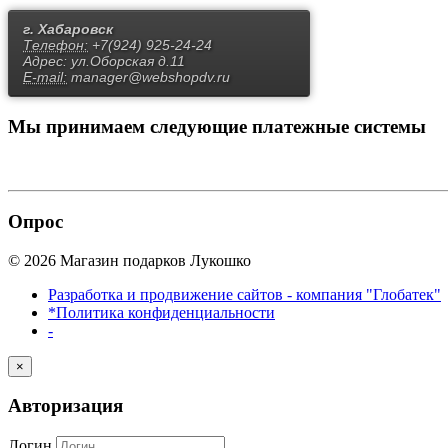
г. Хабаровск
Телефон:
+7(924) 925-24-24
Адрес:
ул.Оборская д.11
E-mail:
manager@webshopdv.ru
Мы принимаем
следующие платежные системы
Опрос
© 2026 Магазин подарков Лукошко
Разработка и продвижение сайтов - компания "Глобатек"
*Политика конфиденциальности
-
×
Авторизация
Логин