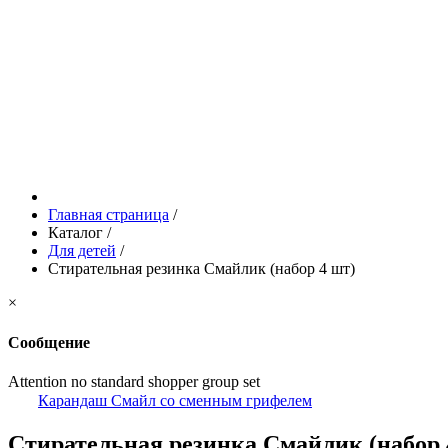
Главная страница
/
Каталог
/
Для детей
/
Стирательная резинка Смайлик (набор 4 шт)
×
Сообщение
Attention no standard shopper group set
Карандаш Смайл со сменным грифелем
Стирательная резинка Смайлик (набор 