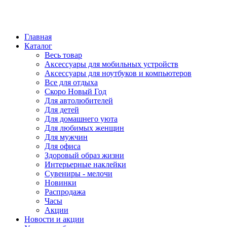
Главная
Каталог
Весь товар
Аксессуары для мобильных устройств
Аксессуары для ноутбуков и компьютеров
Все для отдыха
Скоро Новый Год
Для автолюбителей
Для детей
Для домашнего уюта
Для любимых женщин
Для мужчин
Для офиса
Здоровый образ жизни
Интерьерные наклейки
Сувениры - мелочи
Новинки
Распродажа
Часы
Акции
Новости и акции