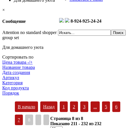
Для домашнего уюта
×
8-924-925-24-24
Сообщение
Attention no standard shopper
group set
Для домашнего уюта
Сортировать по
Цена товара -/+
Название товара
Дата создания
Артикул
Категория
Код продукта
Порядок
В начало
Назад
1
2
3
...
5
6
Страница 8 из 8
7
8
Показано 211 - 232 из 232