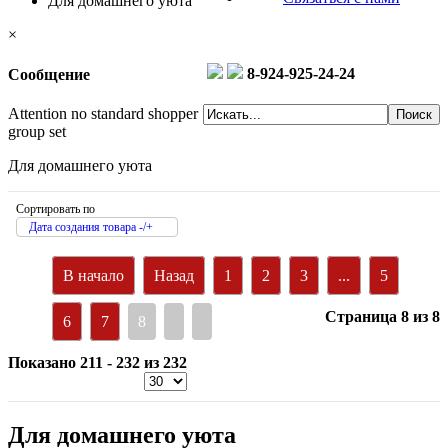
Для домашнего уюта
×
8-924-925-24-24
Сообщение
Attention no standard shopper
group set
Для домашнего уюта
Сортировать по
Дата создания товара -/+
В начало
Назад
1
2
3
...
5
Страница 8 из 8
6
7
8
Показано 211 - 232 из 232
Для домашнего уюта