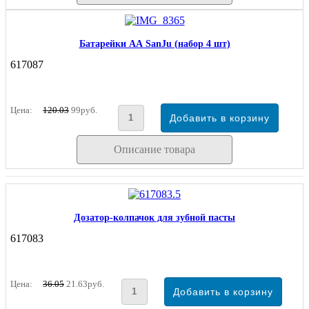
Батарейки АА SanJu (набор 4 шт)
617087
Цена:
120.03
99руб.
Описание товара
Дозатор-колпачок для зубной пасты
617083
Цена:
36.05
21.63руб.